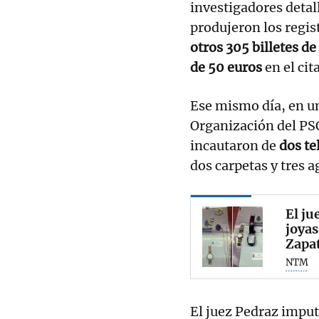
investigadores detal
produjeron los regis
otros 305 billetes de
de 50 euros
en el cit
Ese mismo día, en un
Organización del P
incautaron de
dos te
dos carpetas y tres 
El ju
joyas
Zapa
NTM
El juez Pedraz imput