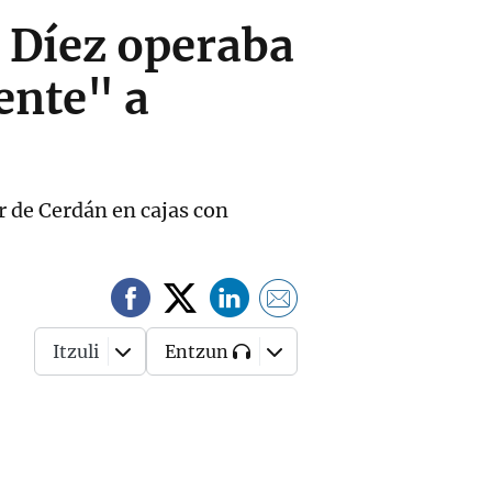
e Díez operaba
ente" a
r de Cerdán en cajas con
Itzuli
Entzun