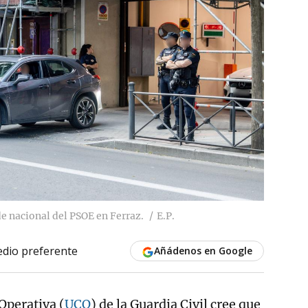
de nacional del PSOE en Ferraz.
E.P.
dio preferente
Añádenos en Google
Operativa (
UCO
) de la Guardia Civil cree que