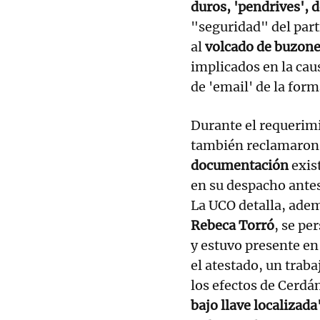
duros, 'pendrives',
"seguridad" del part
al
volcado de buzone
implicados en la caus
de 'email' de la for
Durante el requerimi
también reclamaron
documentación
exis
en su despacho antes
La UCO detalla, adem
Rebeca Torró
, se pe
y estuvo presente en
el atestado, un trab
los efectos de Cerd
bajo llave localizad