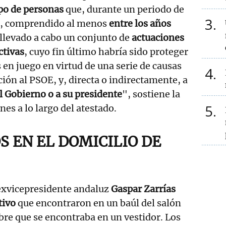
po de personas
que, durante un periodo de
3
, comprendido al menos
entre los años
 llevado a cabo un conjunto de
actuaciones
ctivas
, cuyo fin último habría sido proteger
 en juego en virtud de una serie de causas
4
ción al PSOE, y, directa o indirectamente, a
 Gobierno o a su presidente
", sostiene la
5
es a lo largo del atestado.
S EN EL DOMICILIO DE
 exvicepresidente andaluz
Gaspar Zarrías
tivo
que encontraron en un baúl del salón
obre que se encontraba en un vestidor. Los