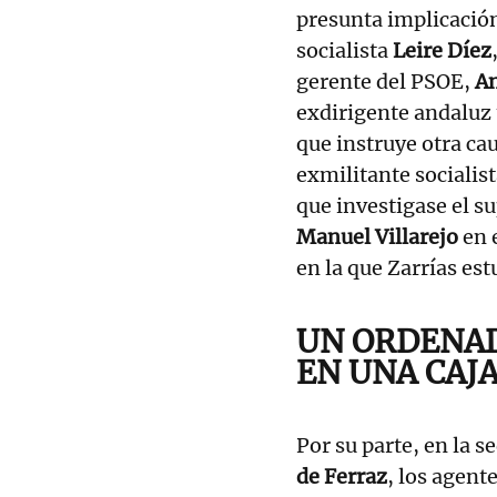
presunta implicación
socialista
Leire Díez
gerente del PSOE,
An
exdirigente andaluz t
que instruye otra ca
exmilitante sociali
que investigase el s
Manuel Villarejo
en e
en la que Zarrías es
UN ORDENAD
EN UNA CAJA
Por su parte, en la 
de Ferraz
, los agent