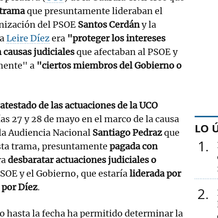
 trama
que presuntamente lideraban el
anización del PSOE
Santos Cerdán
y la
ta
Leire Díez
era
"proteger los intereses
 causas judiciales
que afectaban al PSOE y
amente" a
"ciertos miembros del Gobierno o
atestado de las actuaciones de la UCO
ías 27 y 28 de mayo en el marco de la causa
LO 
e la Audiencia Nacional
Santiago Pedraz
que
1
sta trama, presuntamente
pagada con
ra
desbaratar actuaciones judiciales o
PSOE y el Gobierno, que estaría
liderada por
 por Díez
.
2
do hasta la fecha ha permitido determinar la