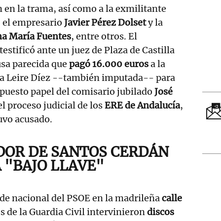
 en la trama, así como a la exmilitante
, el empresario
Javier Pérez Dolset
y la
a María Fuentes
, entre otros. El
estificó ante un juez de Plaza de Castilla
usa parecida que
pagó 16.000 euros
a la
sta Leire Díez --también imputada-- para
upuesto papel del comisario jubilado
José
l proceso judicial de los
ERE de Andalucía
,
tuvo acusado.
OR DE SANTOS CERDÁN
 "BAJO LLAVE"
sede nacional del PSOE en la madrileña
calle
es de la Guardia Civil intervinieron
discos