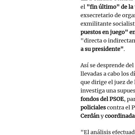
el
"fin último" de la
exsecretario de org
exmilitante socialis
puestos en juego" en
"directa o indirect
a su presidente"
.
Así se desprende del
llevadas a cabo los d
que dirige el juez d
investiga una supue
fondos del PSOE
, pa
policiales
contra el 
Cerdán
y
coordinada
"El análisis efectua