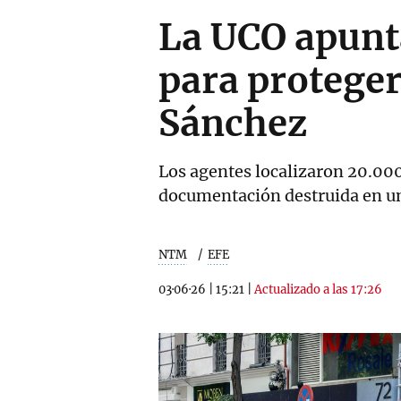
La UCO apunta
para proteger
Sánchez
Los agentes localizaron 20.000
documentación destruida en una
NTM
EFE
03·06·26
|
15:21
|
Actualizado a las 17:26