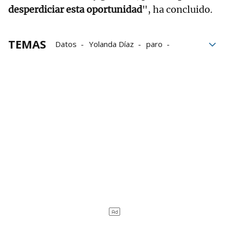
desperdiciar esta oportunidad
", ha concluido.
TEMAS
Datos
Yolanda Díaz
paro
tasa de paro
Cifras
Fondos europeos
hipotecas
crisis
Gobierno español
Subida de tipos
Tipos de interés
Temporalidad
Contratos laborales