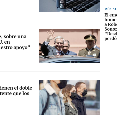
MÚSICA
El em
homen
a Rob
Sonor
"Desd
e, sobre una
perd
U. en
uestro apoyo"
tienen el doble
stente que los