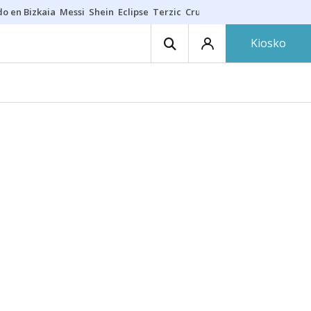
do en Bizkaia
Messi
Shein
Eclipse
Terzic
Cruz Gorbeia
Guía Macarfi
Kiosko