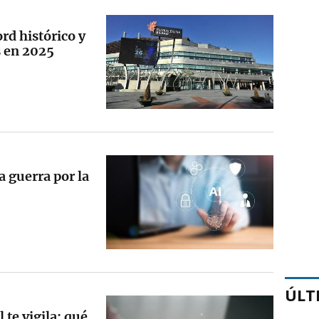
rd histórico y
s en 2025
a guerra por la
ÚLT
 te vigila: qué