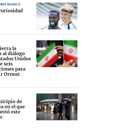
OBRE BLANCO
curiosidad
ierra la
 al diálogo
stados Unidos
e seis
ciones para
ir Ormuz
nicipio de
a en el que
ovió este
o