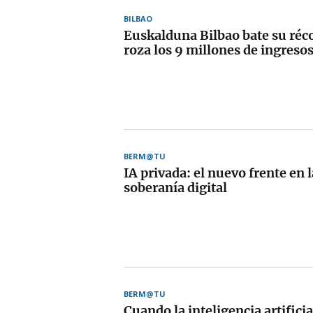
BILBAO
Euskalduna Bilbao bate su réco
roza los 9 millones de ingreso
BERM@TU
IA privada: el nuevo frente en l
soberanía digital
BERM@TU
Cuando la inteligencia artificial