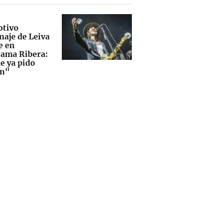
otivo
aje de Leiva
e en
ama Ribera:
e ya pido
ón"