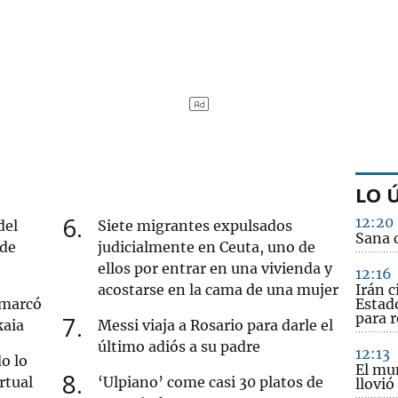
LO 
6
12:20
del
Siete migrantes expulsados
Sana 
 de
judicialmente en Ceuta, uno de
ellos por entrar en una vivienda y
12:16
acostarse en la cama de una mujer
Irán c
 marcó
Estad
para 
7
kaia
Messi viaja a Rosario para darle el
último adiós a su padre
12:13
o lo
El mun
8
rtual
‘Ulpiano’ come casi 30 platos de
llovió