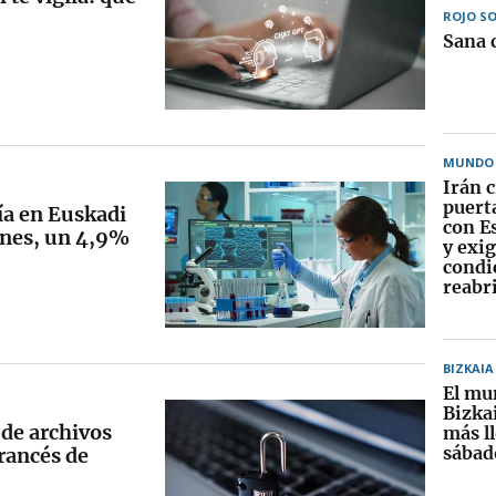
ROJO S
Sana 
MUNDO
Irán c
puerta
ía en Euskadi
con E
ones, un 4,9%
y exig
condi
reabr
BIZKAIA
El mu
Bizkai
 de archivos
más ll
sábad
francés de