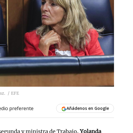
az.
EFE
dio preferente
Añádenos en Google
segunda y ministra de Trabajo,
Yolanda