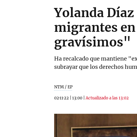
Yolanda Díaz 
migrantes en 
gravísimos"
Ha recalcado que mantiene "ex
subrayar que los derechos hum
NTM / EP
02·11·22
|
13:00
|
Actualizado a las 13:02