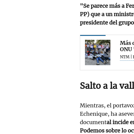
"Se parece más a Fer
PP) que a un ministr
presidente del grup
Más d
ONU "
NTM | 
Salto a la val
Mientras, el portavo
Echenique, ha asever
document
al incide 
Podemos sobre lo ocu