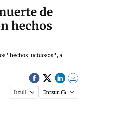
muerte de
Son hechos
s "hechos luctuosos", al
Itzuli
Entzun