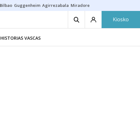
Bilbao
Guggenheim
Agirrezabala
Miradores en Bilbao
Arrese
Sequí
Kiosko
HISTORIAS VASCAS