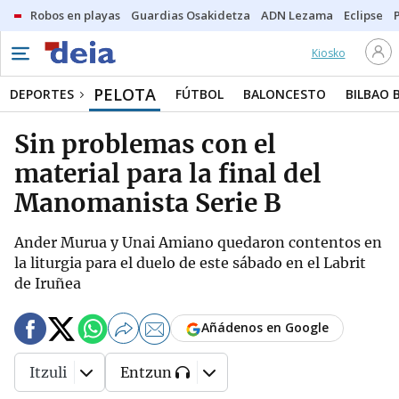
Robos en playas
Guardias Osakidetza
ADN Lezama
Eclipse
Kiosko
PELOTA
DEPORTES
FÚTBOL
BALONCESTO
BILBAO 
Sin problemas con el
material para la final del
Manomanista Serie B
Ander Murua y Unai Amiano quedaron contentos en
la liturgia para el duelo de este sábado en el Labrit
de Iruñea
Añádenos en Google
Itzuli
Entzun