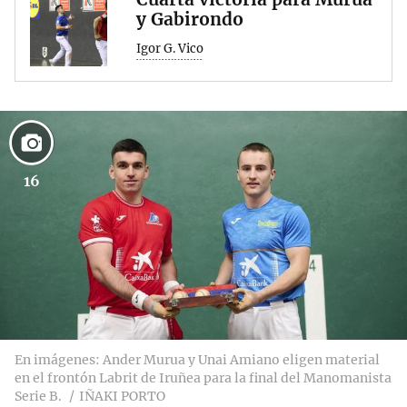
y Gabirondo
Igor G. Vico
16
En imágenes: Ander Murua y Unai Amiano eligen material
en el frontón Labrit de Iruñea para la final del Manomanista
Serie B.
IÑAKI PORTO