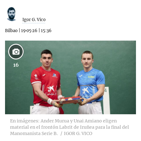
Igor G. Vico
Bilbao
|
19·05·26
|
15:36
16
En imágenes: Ander Murua y Unai Amiano eligen
material en el frontón Labrit de Iruñea para la final del
Manomanista Serie B.
IGOR G. VICO