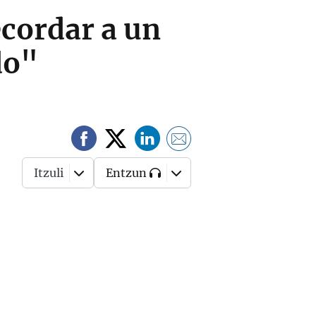
cordar a un
do"
Itzuli
Entzun