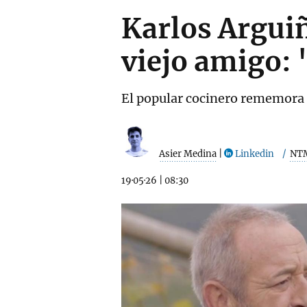
Karlos Argui
viejo amigo: 
El popular cocinero rememora c
Asier Medina
|
Linkedin
NT
19·05·26
|
08:30