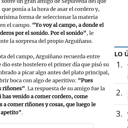
 sobre un gran amigo de Sepúlveda del que
que ponía a la hora de asar el cordero y,
iarísima forma de seleccionar la materia
en el campo.
"Yo voy al campo, a donde el
orderos por el sonido. Por el sonido"
, le
nte la sorpresa del propio Arguiñano.
LO 
ota del campo, Arguiñano recuerda entre
1
le dio este hostelero el primer día que pisó su
brado a picar algo antes del plato principal,
abrir boca con algo de aperitivo:
"Pues
 riñones"
. La respuesta de su amigo fue la
2
si has venido a comer cordero, come
 a comer riñones y cosas, que luego le
3
 apetito"
.