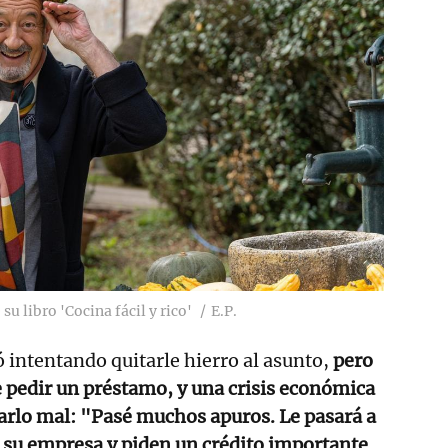
u libro 'Cocina fácil y rico'
E.P.
intentando quitarle hierro al asunto,
pero
 pedir un préstamo, y una crisis económica
sarlo mal: "Pasé muchos apuros. Le pasará a
u empresa y piden un crédito importante...