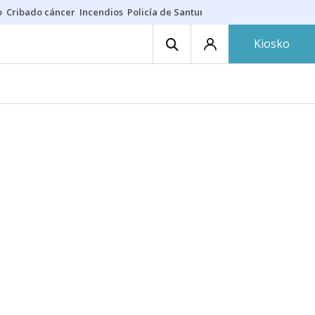
o
Cribado cáncer
Incendios
Policía de Santurtzi
Aeropuerto de Bilba
Kiosko