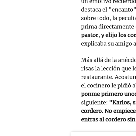
un emotivo recuerdo
destaca el "encanto" 
sobre todo, la pecul
prima directamente 
pastor, y elijo los c
explicaba su amigo a
Más allá de la anécd
risas la lección que 
restaurante. Acostum
el cocinero le pidió 
ponme primero unos
siguiente:
"Karlos, 
cordero. No empieces
entras al cordero sin