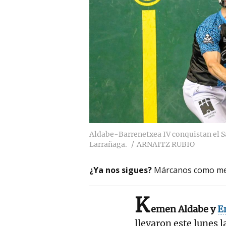
Aldabe-Barrenetxea IV conquistan el 
Larrañaga.
ARNAITZ RUBIO
¿Ya nos sigues?
Márcanos como me
K
emen Aldabe y
E
llevaron este lunes l