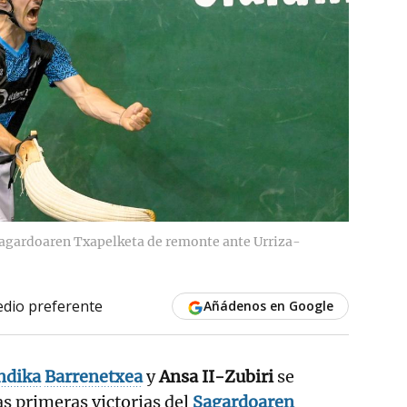
Sagardoaren Txapelketa de remonte ante Urriza-
dio preferente
Añádenos en Google
ndika
Barrenetxea
y
Ansa II-Zubiri
se
as primeras victorias del
Sagardoaren