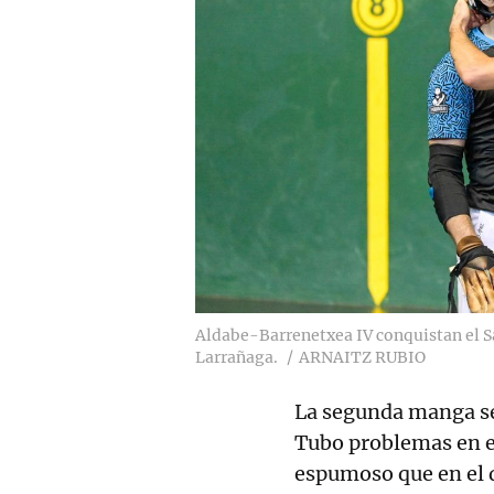
Aldabe-Barrenetxea IV conquistan el 
Larrañaga.
ARNAITZ RUBIO
La segunda manga se
Tubo problemas en 
espumoso que en el d