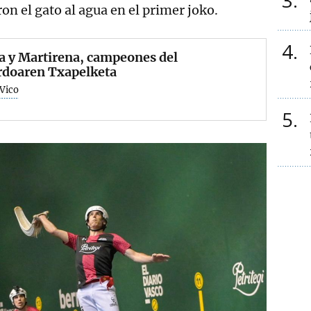
3
on el gato al agua en el primer joko.
4
a y Martirena, campeones del
rdoaren Txapelketa
 Vico
5