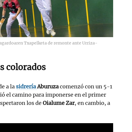
Sagardoaren Txapelketa de remonte ante Urriza-
s colorados
de a la
sidrería
Aburuza
comenzó con un 5-1
rió el camino para imponerse en el primer
espertaron los de
Oialume Zar
, en cambio, a