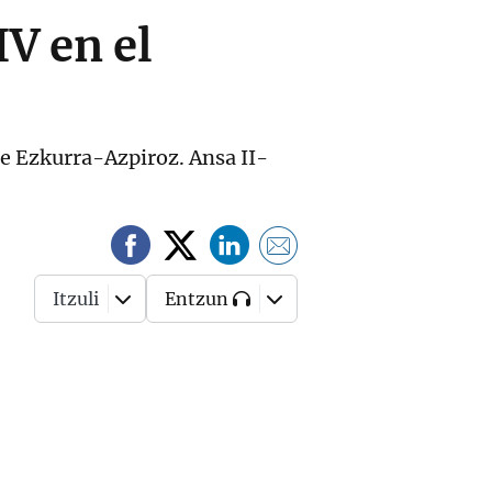
V en el
te Ezkurra-Azpiroz. Ansa II-
Itzuli
Entzun