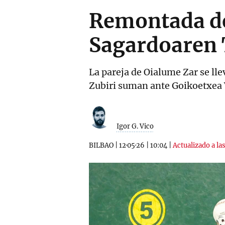
Remontada de
Sagardoaren 
La pareja de Oialume Zar se ll
Zubiri suman ante Goikoetxea
Igor G. Vico
BILBAO
|
12·05·26
|
10:04
|
Actualizado a la