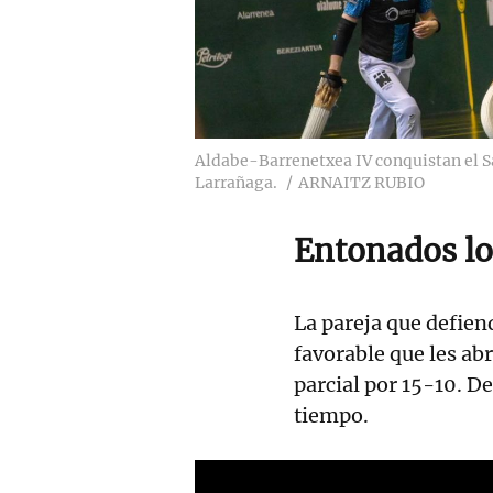
Aldabe-Barrenetxea IV conquistan el 
Larrañaga.
ARNAITZ RUBIO
Entonados lo
La pareja que defien
favorable que les ab
parcial por 15-10. D
tiempo.