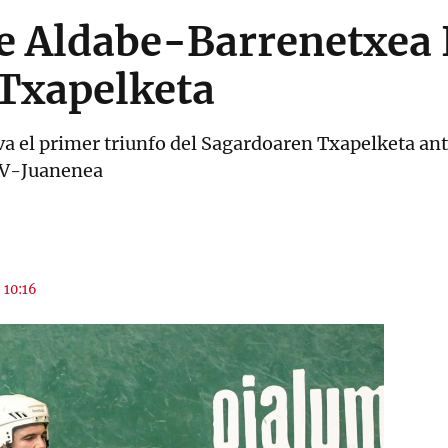
 Aldabe-Barrenetxea I
Txapelketa
eva el primer triunfo del Sagardoaren Txapelketa an
 V-Juanenea
s 10:16