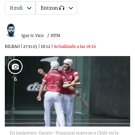
Itzuli
Entzun
Igor G. Vico
NTM
BILBAO
|
27·11·25
|
18:12
|
Actualizado a las 18:16
6
En imágenes: Garate-Ibargarai superan a Chile en la