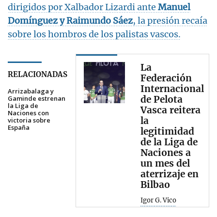
dirigidos por Xalbador Lizardi ante
Manuel
Domínguez y Raimundo Sáez
, la presión recaía
sobre los hombros de los palistas vascos.
La
RELACIONADAS
Federación
Internacional
Arrizabalaga y
de Pelota
Gaminde estrenan
la Liga de
Vasca reitera
Naciones con
la
victoria sobre
España
legitimidad
de la Liga de
Naciones a
un mes del
aterrizaje en
Bilbao
Igor G. Vico