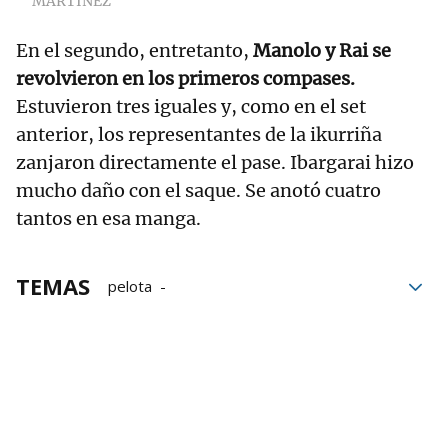
MARTÍNEZ
En el segundo, entretanto,
Manolo y Rai se
revolvieron en los primeros compases.
Estuvieron tres iguales y, como en el set
anterior, los representantes de la ikurriña
zanjaron directamente el pase. Ibargarai hizo
mucho daño con el saque. Se anotó cuatro
tantos en esa manga.
TEMAS
pelota
Federación Internacional de Pelota Vasca
Federación de Euskadi de Pelota Vasca
Esteban Gaubeka
Imanol Ibáñez
Euskal Selekzioa
Euskal Pilota Selekzioa
Ibon Garate