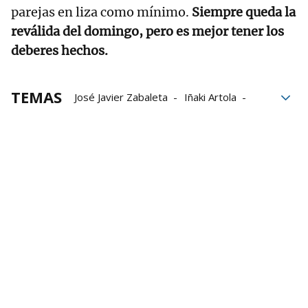
parejas en liza como mínimo.
Siempre queda la
reválida del domingo, pero es mejor tener los
deberes hechos.
TEMAS
José Javier Zabaleta
Iñaki Artola
Semifinales
Campeonato de Parejas
Aitor Elordi
Jon Mariezkurrena
Aspe
Baiko Pilota
Liga de Empresas de Pelota a Mano
LEPM