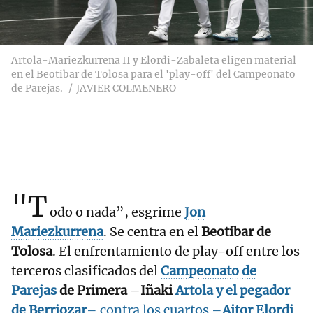
Artola-Mariezkurrena II y Elordi-Zabaleta eligen material
en el Beotibar de Tolosa para el 'play-off' del Campeonato
de Parejas.
JAVIER COLMENERO
"T
odo o nada”, esgrime
Jon
Mariezkurrena
. Se centra en el
Beotibar de
Tolosa
. El enfrentamiento de play-off entre los
terceros clasificados del
Campeonato de
Parejas
de Primera
–
Iñaki
Artola
y el pegador
de Berriozar
– contra los cuartos –
Aitor
Elordi