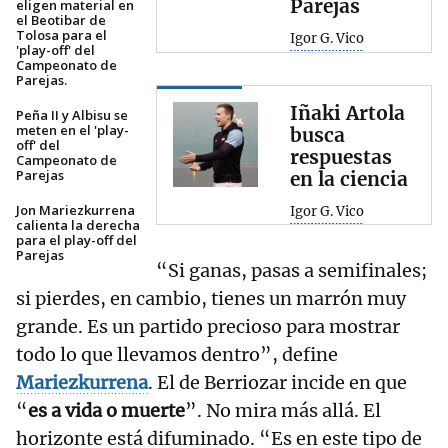
Parejas
eligen material en
el Beotibar de
Tolosa para el
Igor G. Vico
'play-off' del
Campeonato de
Parejas.
Iñaki Artola
Peña II y Albisu se
meten en el 'play-
busca
off' del
respuestas
Campeonato de
Parejas
en la ciencia
Jon Mariezkurrena
Igor G. Vico
calienta la derecha
para el play-off del
Parejas
“Si ganas, pasas a semifinales;
si pierdes, en cambio, tienes un marrón muy
grande. Es un partido precioso para mostrar
todo lo que llevamos dentro”, define
Mariezkurrena
. El de Berriozar incide en que
“
es a vida o muerte
”. No mira más allá. El
horizonte está difuminado. “Es en este tipo de