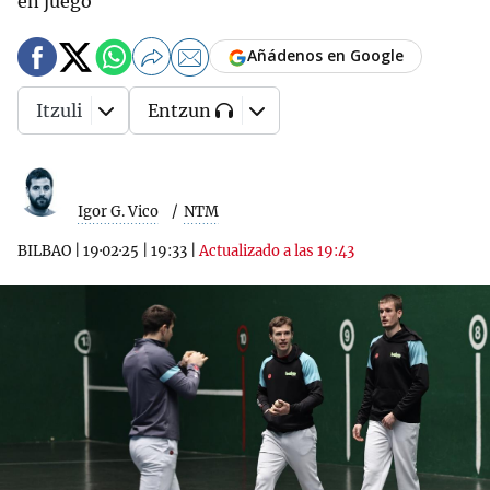
en juego
Añádenos en Google
Itzuli
Entzun
Igor G. Vico
NTM
BILBAO
|
19·02·25
|
19:33
|
Actualizado a las 19:43