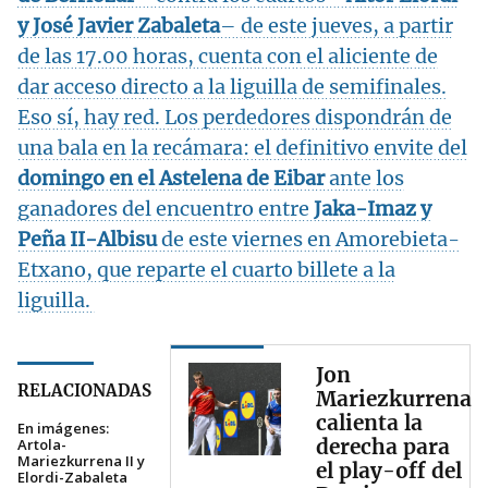
y José Javier
Zabaleta
– de este jueves, a partir
de las 17.00 horas, cuenta con el aliciente de
dar acceso directo a la liguilla de semifinales.
Eso sí, hay red. Los perdedores dispondrán de
una bala en la recámara: el definitivo envite del
domingo en el Astelena de Eibar
ante los
ganadores del encuentro entre
Jaka-Imaz y
Peña II-Albisu
de este viernes en Amorebieta-
Etxano, que reparte el cuarto billete a la
liguilla.
Jon
RELACIONADAS
Mariezkurrena
calienta la
En imágenes:
derecha para
Artola-
Mariezkurrena II y
el play-off del
Elordi-Zabaleta