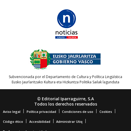
Subvencionada por el Departamento de Cultura y Política Lingüística
Eusko Jaurlaritzako Kultura eta Hizkuntza Politika Sailak lagunduta
© Editorial Iparraguirre, S.A
Todos los derechos reservados
Aviso legal
Política privacidad
Condiciones de uso
Cookies
Código ético
Accesibilidad
Administrar Utiq