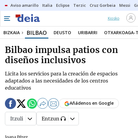
Aviso amarillo
Italia
Eclipse
Terzic
Cruz Gorbeia
Messi
G
Kiosko
BILBAO
BIZKAIA
DEUSTO
URIBARRI
OTXARKOAGA-
Bilbao impulsa patios con
diseños inclusivos
Licita los servicios para la creación de espacios
adaptados a las necesidades de los centros
educativos
Añádenos en Google
Itzuli
Entzun
Joana Pérez