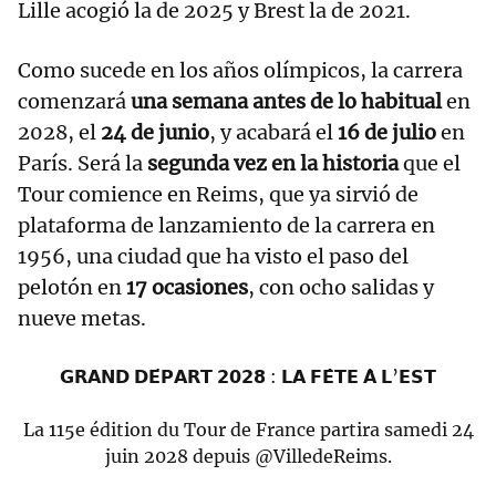
Lille acogió la de 2025 y Brest la de 2021.
Como sucede en los años olímpicos, la carrera
comenzará
una semana antes de lo habitual
en
2028, el
24 de junio
, y acabará el
16 de julio
en
París. Será la
segunda vez en la historia
que el
Tour comience en Reims, que ya sirvió de
plataforma de lanzamiento de la carrera en
1956, una ciudad que ha visto el paso del
pelotón en
17 ocasiones
, con ocho salidas y
nueve metas.
𝗚𝗥𝗔𝗡𝗗 𝗗𝗘́𝗣𝗔𝗥𝗧 𝟮𝟬𝟮𝟴 : 𝗟𝗔 𝗙𝗘̂𝗧𝗘 𝗔̀ 𝗟’𝗘𝗦𝗧
La 115e édition du Tour de France partira samedi 24
juin 2028 depuis
@VilledeReims
.