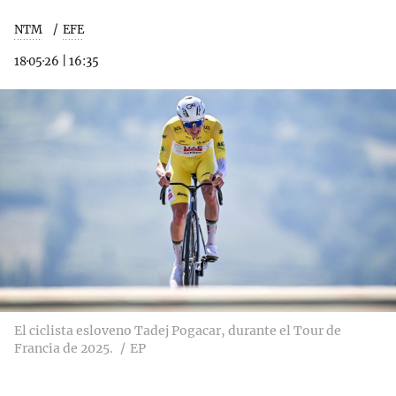
NTM
EFE
18·05·26
|
16:35
El ciclista esloveno Tadej Pogacar, durante el Tour de
Francia de 2025.
EP