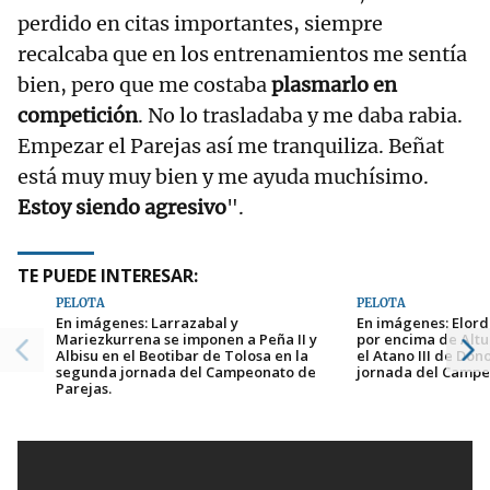
perdido en citas importantes, siempre
recalcaba que en los entrenamientos me sentía
bien, pero que me costaba
plasmarlo en
competición
. No lo trasladaba y me daba rabia.
Empezar el Parejas así me tranquiliza. Beñat
está muy muy bien y me ayuda muchísimo.
Estoy siendo agresivo
".
TE PUEDE INTERESAR:
PELOTA
PELOTA
En imágenes: Larrazabal y
En imágenes: Elord
Mariezkurrena se imponen a Peña II y
por encima de Altu
Albisu en el Beotibar de Tolosa en la
el Atano III de Don
segunda jornada del Campeonato de
jornada del Campe
Parejas.