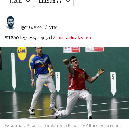
Itzuli
Entzun
Igor G. Vico
NTM
BILBAO
|
25·12·24
|
09:30
|
Actualizado a las 16:11
Ezkurdia y Rezusta tumbaron a Peña II y Albisu en la cuarta