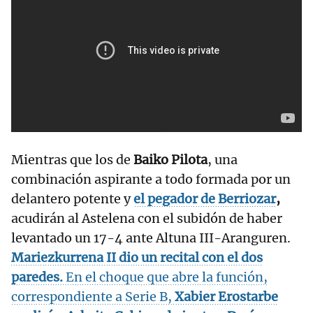
Mientras que los de
Baiko Pilota
, una
combinación aspirante a todo formada por un
delantero potente y
el pegador de Berriozar
,
acudirán al Astelena con el subidón de haber
levantado un 17-4 ante Altuna III-Aranguren.
Mariezkurrena II
dio un recital con el dos
paredes.
En el choque que abre la función,
correspondiente a Serie B,
Xabier Erostarbe