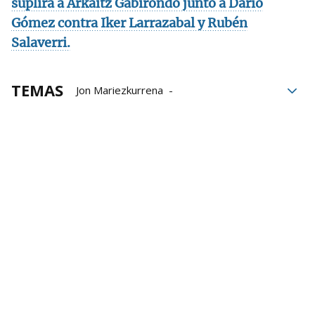
suplirá a Arkaitz Gabirondo junto a Darío
Gómez contra Iker Larrazabal y Rubén
Salaverri.
TEMAS
Jon Mariezkurrena
Campeonato de Parejas
Liga de Empresas de Pelota a Mano
LEPM
Baiko Pilota
Iñaki Artola
Joseba Ezkurdia
Beñat Rezusta