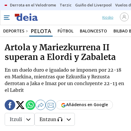
Derrota en el Velodrome
Terzic
Guiño del Liverpool
Vuelos d
Kiosko
PELOTA
DEPORTES
FÚTBOL
BALONCESTO
BILBAO 
Artola y Mariezkurrena II
superan a Elordi y Zabaleta
En un duelo duro e igualado se imponen por 22-18
en Markina, mientras que Ezkurdia y Rezusta
derrotan a Jaka e Imaz por un concluyente 22-13 en
el Labrit
Añádenos en Google
Itzuli
Entzun