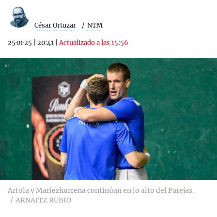
César Ortuzar
NTM
25·01·25
|
20:41
|
Actualizado a las 15:56
Artola y Mariezkurrena continúan en lo alto del Parejas.
ARNAITZ RUBIO