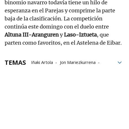
binomio navarro todavía tiene un hilo de
esperanza en el Parejas y comprime la parte
baja de la clasificación. La competición
continúa este domingo con el duelo entre
Altuna III-Aranguren
y
Laso-Iztueta
, que
parten como favoritos, en el Astelena de Eibar.
TEMAS
Iñaki Artola
Jon Mariezkurrena
Markina-Xemein
Aitor Elordi
José Javier Zabaleta
Joseba Ezkurdia
Beñat Rezusta
erik jaka
Ander Imaz
Campeonato de Parejas
Frontón Labrit