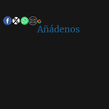
Añádenos
en
Google