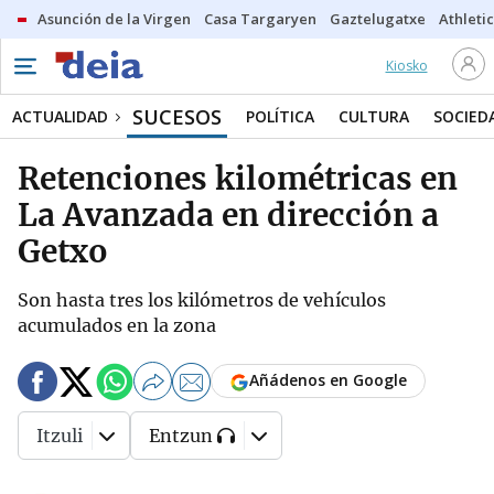
Asunción de la Virgen
Casa Targaryen
Gaztelugatxe
Athletic
Kiosko
SUCESOS
ACTUALIDAD
POLÍTICA
CULTURA
SOCIED
Retenciones kilométricas en
La Avanzada en dirección a
Getxo
Son hasta tres los kilómetros de vehículos
acumulados en la zona
Añádenos en Google
Itzuli
Entzun