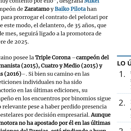
muy contento por ello", desgrana
Mikel
mpeón de
Zaratamo
y
Baiko Pilota
han
para prorrogar el contrato del pelotari por
De este modo, el delantero, de 35 años, que
de mes, seguirá ligado a la promotora de
bre de 2025.
caino posee la
Triple Corona
–
campeón del
LO 
anista (2015), Cuatro y Medio (2015) y
1
s (2016)
–. Si bien su camino en las
iciones individuales no ha sido
actorio en las últimas ediciones, su
peño en los encuentros por binomios sigue
2
 relevante pese a haber perdido presencia
 estelares por decisión empresarial.
Aunque
motora no ha apostado por él en las últimas