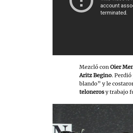
Mezcló con
Oier Men
Aritz Begino
. Perdió
blando” y le costaro
teloneros
y trabajo 