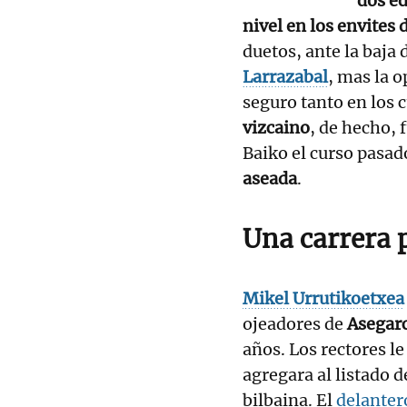
dos ed
nivel en los envite
duetos, ante la baja 
Larrazabal
, mas la 
seguro tanto en los 
vizcaino
, de hecho, 
Baiko el curso pasad
aseada
.
Una carrera 
Mikel Urrutikoetxea
ojeadores de
Asegar
años. Los rectores l
agregara al listado 
bilbaina. El
delanter