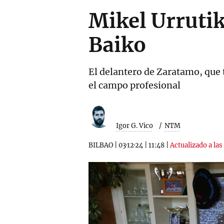
Mikel Urruti
Baiko
El delantero de Zaratamo, que
el campo profesional
Igor G. Vico
NTM
BILBAO
|
03·12·24
|
11:48
|
Actualizado a las