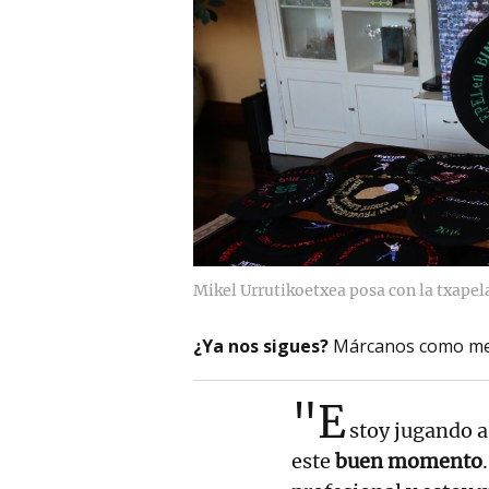
Mikel Urrutikoetxea posa con la txapel
¿Ya nos sigues?
Márcanos como me
"E
stoy jugando a
este
buen momento