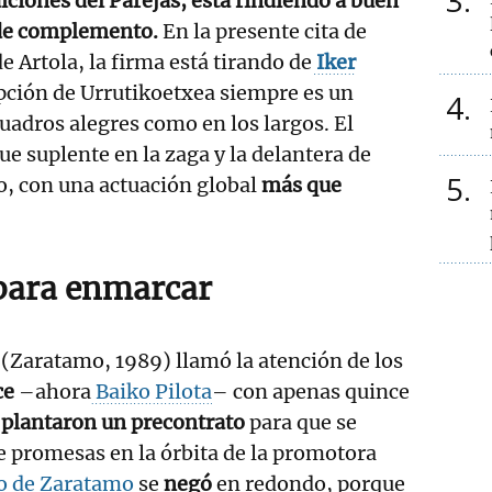
3
iciones del Parejas, está rindiendo a buen
s de complemento.
En la presente cita de
de Artola, la firma está tirando de
Iker
opción de Urrutikoetxea siempre es un
4
cuadros alegres como en los largos. El
fue suplente en la zaga y la delantera de
5
o, con una actuación global
más que
para enmarcar
(Zaratamo, 1989) llamó la atención de los
ce
–ahora
Baiko Pilota
– con apenas quince
e
plantaron un precontrato
para que se
de promesas en la órbita de la promotora
o de Zaratamo
se
negó
en redondo, porque