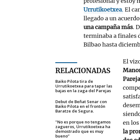
profesional y estoy 
Urrutikoetxea
.
El ca
llegado a un acuerdo 
una campaña más
. 
terminaba a finales 
Bilbao hasta diciem
El viz
RELACIONADAS
Manom
Pareja
Baiko Pilota tira de
Urrutikoetxea para tapar las
compet
bajas en la zaga del Parejas
satisf
Debut de Beñat Senar con
desem
Baiko Pilota en el frontón
Baratze de Segura.
siendo
"No es porque no tengamos
en los
zagueros, Urrutikoetxea ha
la pro
demostrado que es muy
bueno”