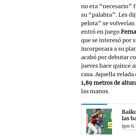
no era “necesario” 
su “palabra”. Les di
pelota” se volverían
entró en juego
Ferna
que se interesó por s
incorporara a su plan
acabó por debutar co
jueves hace quince a
casa. Aquella velada
1,89 metros de altura
las manos.
Baiko
las b
Igor G.