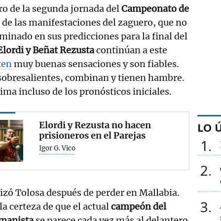
ro de la segunda jornada del
Campeonato de
 de las manifestaciones del zaguero, que no
nado en sus predicciones para la final del
Elordi y Beñat Rezusta
continúan a este
ten
muy buenas sensaciones y son fiables.
 sobresalientes, combinan y tienen hambre.
ima incluso de los pronósticos iniciales.
Elordi y Rezusta no hacen
LO 
prisioneros en el Parejas
1
Igor G. Vico
2
izó Tolosa después de perder en Mallabia.
3
la certeza de que el actual
campeón del
manista
se parece cada vez más al delantero