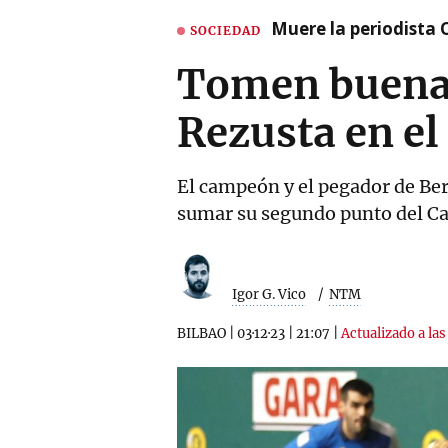
Muere la periodista 
SOCIEDAD
Tomen buena n
Rezusta en el
El campeón y el pegador de Ber
sumar su segundo punto del C
Igor G. Vico
NTM
BILBAO
|
03·12·23
|
21:07
|
Actualizado a las