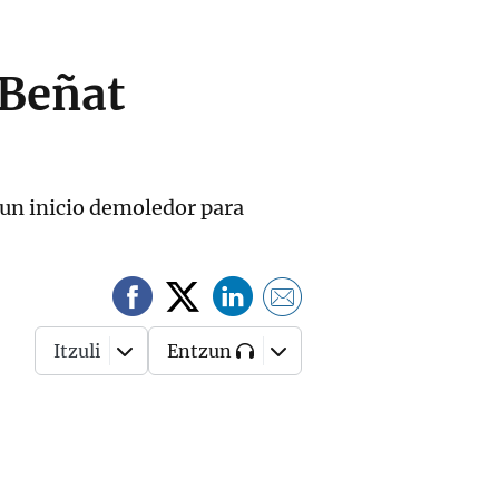
 Beñat
 un inicio demoledor para
Itzuli
Entzun