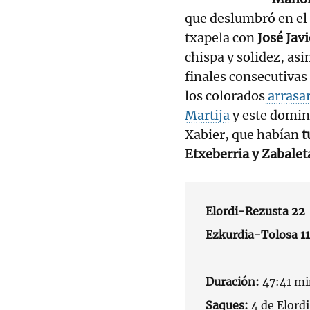
que deslumbró en el
txapela con
José Javi
chispa y solidez, as
finales consecutivas
los colorados
arrasar
Martija
y este domin
Xabier, que habían
t
Etxeberria y Zabalet
Elordi-Rezusta 22
Ezkurdia-Tolosa 11
Duración:
47:41 mi
Saques:
4 de Elordi