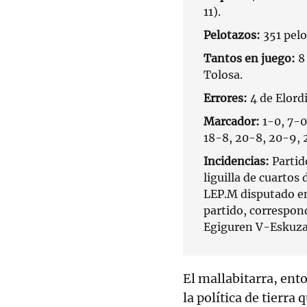
11).
Pelotazos:
351 pelo
Tantos en juego:
8 
Tolosa.
Errores:
4 de Elordi
Marcador:
1-0, 7-0
18-8, 20-8, 20-9, 2
Incidencias:
Partid
liguilla de cuartos
LEP.M disputado en
partido, correspon
Egiguren V-Eskuza 
El mallabitarra, ent
la política de tierr