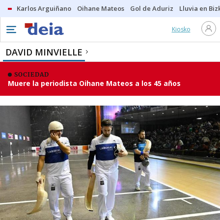
Karlos Arguiñano
Oihane Mateos
Gol de Aduriz
Lluvia en Biz
Kiosko
DAVID MINVIELLE
SOCIEDAD
Muere la periodista Oihane Mateos a los 45 años