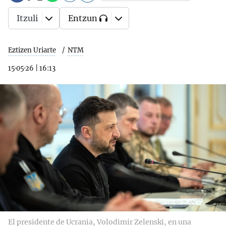
Itzuli
Entzun
Eztizen Uriarte
NTM
15·05·26
|
16:13
El presidente de Ucrania, Volodimir Zelenski, en una