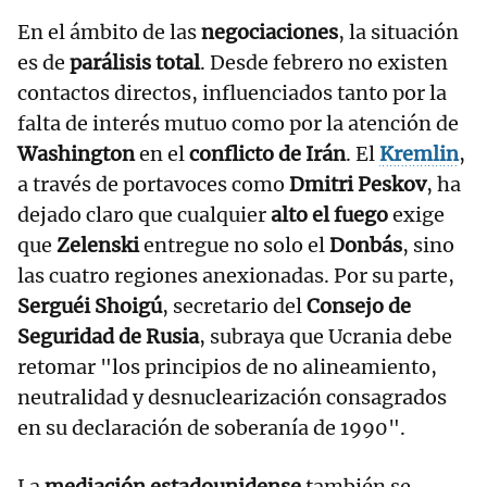
En el ámbito de las
negociaciones
, la situación
es de
parálisis total
. Desde febrero no existen
contactos directos, influenciados tanto por la
falta de interés mutuo como por la atención de
Washington
en el
conflicto de Irán
. El
Kremlin
,
a través de portavoces como
Dmitri Peskov
, ha
dejado claro que cualquier
alto el fuego
exige
que
Zelenski
entregue no solo el
Donbás
, sino
las cuatro regiones anexionadas. Por su parte,
Serguéi Shoigú
, secretario del
Consejo de
Seguridad de Rusia
, subraya que Ucrania debe
retomar "los principios de no alineamiento,
neutralidad y desnuclearización consagrados
en su declaración de soberanía de 1990".
La
mediación estadounidense
también se