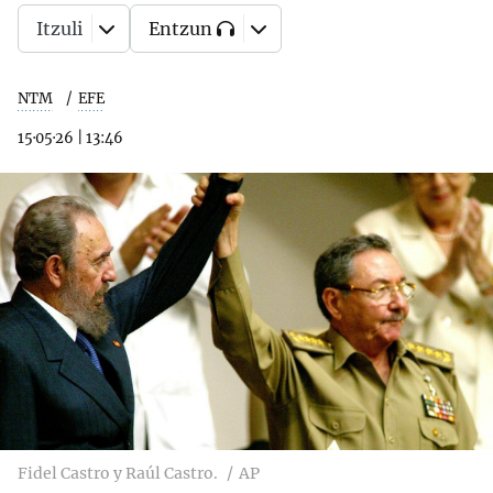
Itzuli
Entzun
NTM
EFE
15·05·26
|
13:46
Fidel Castro y Raúl Castro.
AP