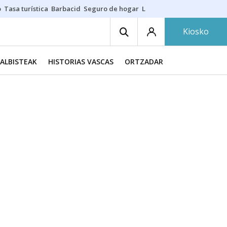
o
Tasa turística
Barbacid
Seguro de hogar
Lío Athletic-Osasuna
Mast
Kiosko
ALBISTEAK
HISTORIAS VASCAS
ORTZADAR