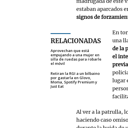
madrugada de este v
estaban aparcados e
signos de forzamien
En tor
RELACIONADAS
una ll
de la 
Aprovechan que está
empujando a una mujer en
el int
silla de ruedas para robarle
el móvil
previ
polici
Retiran la RGI a un bilbaino
por gastarla en Glovo,
lugar 
Moma, Spotify Premium y
Just Eat
person
facili
Al ver a la patrulla,
haciendo caso omiso 
durante la huida de 