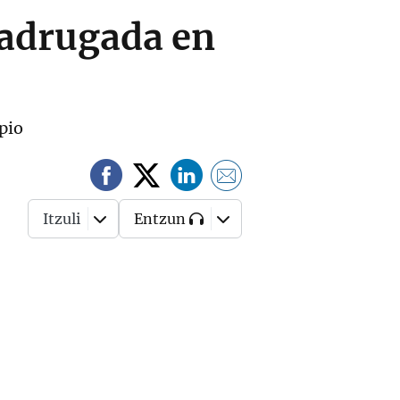
madrugada en
ipio
Itzuli
Entzun