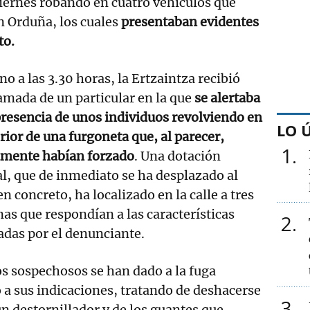
iernes robando en cuatro vehículos que
n Orduña, los cuales
presentaban evidentes
to.
no a las 3.30 horas, la Ertzaintza recibió
amada de un particular en la que
se alertaba
presencia de unos individuos revolviendo en
LO 
erior de una furgoneta que, al parecer,
1
amente habían forzado
. Una dotación
al, que de inmediato se ha desplazado al
en concreto, ha localizado en la calle a tres
as que respondían a las características
2
tadas por el denunciante.
 los sospechosos se han dado a la fuga
a sus indicaciones, tratando de deshacerse
3
un destornillador y de los guantes que