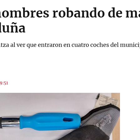
 hombres robando de 
duña
ntza al ver que entraron en cuatro coches del munic
19:51