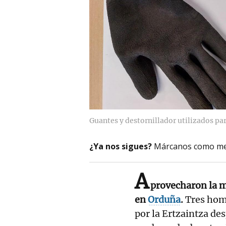
Guantes y destornillador utilizados par
¿Ya nos sigues?
Márcanos como me
A
provecharon la m
en
Orduña
.
Tres hom
por la Ertzaintza des