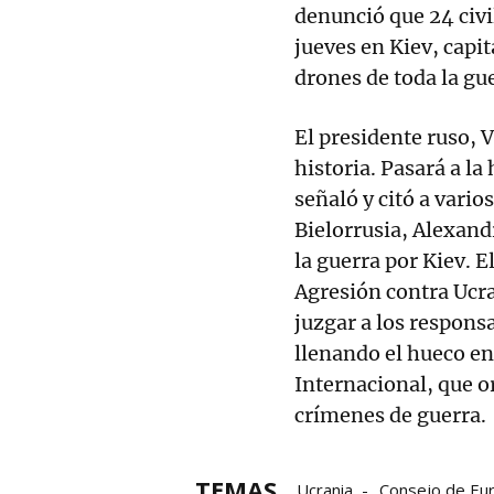
denunció que 24 civi
jueves en Kiev, capi
drones de toda la gu
El presidente ruso, 
historia. Pasará a la
señaló y citó a vario
Bielorrusia, Alexan
la guerra por Kiev. E
Agresión contra Ucra
juzgar a los respons
llenando el hueco en 
Internacional, que o
crímenes de guerra.
TEMAS
Ucrania
Consejo de Eu