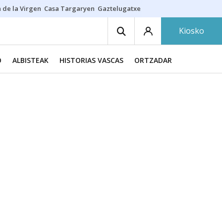
 de la Virgen
Casa Targaryen
Gaztelugatxe
Athletic
Aste Nagusia
C
Kiosko
O
ALBISTEAK
HISTORIAS VASCAS
ORTZADAR