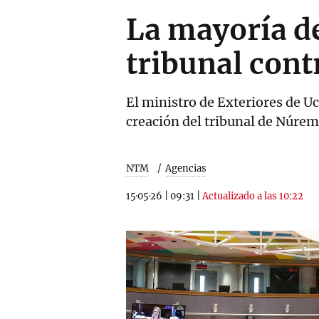
La mayoría d
tribunal cont
El ministro de Exteriores de Uc
creación del tribunal de Núre
NTM
Agencias
15·05·26
|
09:31
|
Actualizado a las 10:22