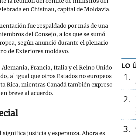
te la reunión del comité de ministros del
lebrada en Chisinau, capital de Moldavia.
mentación fue respaldado por más de una
miembros del Consejo, a los que se sumó
ropea, según anunció durante el plenario
tro de Exteriores moldavo.
LO 
Alemania, Francia, Italia y el Reino Unido
1
rdo, al igual que otros Estados no europeos
sta Rica, mientras Canadá también expreso
en breve al acuerdo.
2
ecial
3
 significa justicia y esperanza. Ahora es