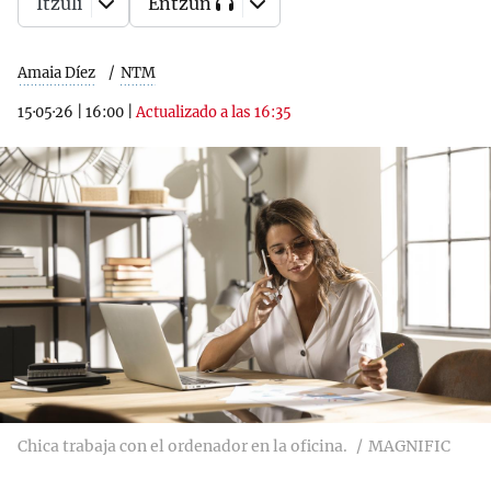
Itzuli
Entzun
Amaia Díez
NTM
15·05·26
|
16:00
|
Actualizado a las 16:35
Chica trabaja con el ordenador en la oficina.
MAGNIFIC