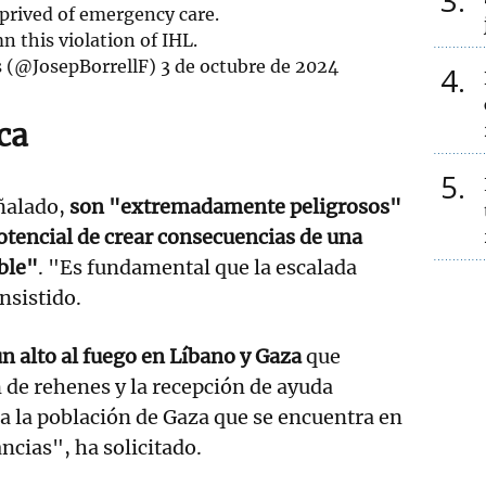
3
prived of emergency care.
n this violation of IHL.
s (@JosepBorrellF)
3 de octubre de 2024
4
ca
5
ñalado,
son "extremadamente peligrosos"
otencial de crear consecuencias de una
ble"
. "Es fundamental que la escalada
nsistido.
 alto al fuego en Líbano y Gaza
que
n de rehenes y la recepción de ayuda
 la población de Gaza que se encuentra en
ncias", ha solicitado.