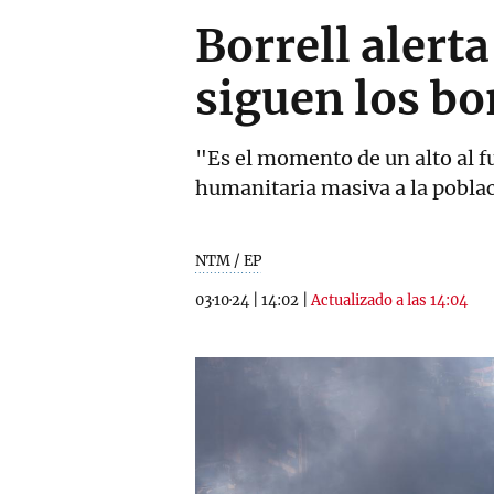
Borrell alert
siguen los bo
"Es el momento de un alto al f
humanitaria masiva a la poblac
NTM / EP
03·10·24
|
14:02
|
Actualizado a las 14:04