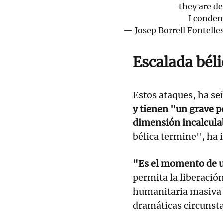
they are de
I condem
— Josep Borrell Fontelle
Escalada béli
Estos ataques, ha se
y tienen "un grave p
dimensión incalcula
bélica termine", ha i
"Es el momento de un
permita la liberació
humanitaria masiva a
dramáticas circunsta