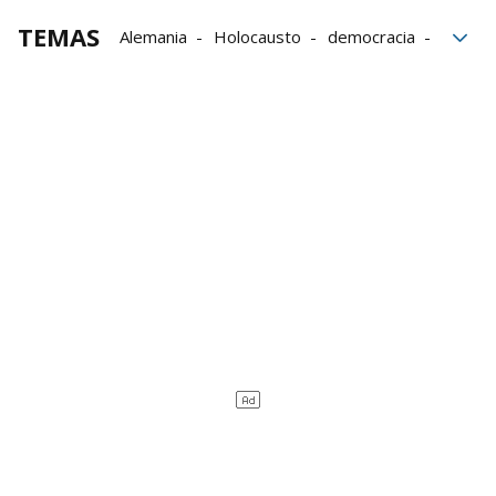
TEMAS
Alemania
Holocausto
democracia
ultraderecha
memoria
Auschwitz