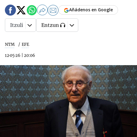
Añádenos en Google
Itzuli
Entzun
NTM
EFE
12·05·26
|
20:06