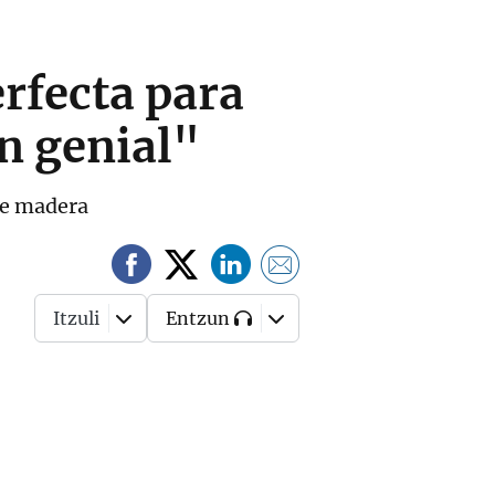
rfecta para
n genial"
 de madera
Itzuli
Entzun