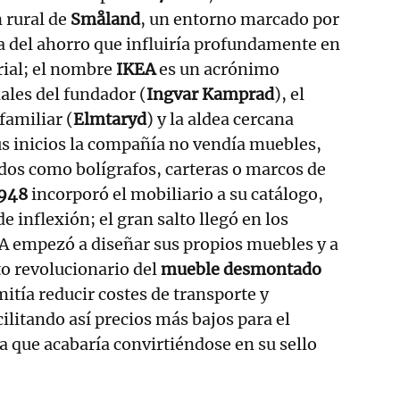
 rural de
Småland
, un entorno marcado por
ura del ahorro que influiría profundamente en
rial; el nombre
IKEA
es un acrónimo
iales del fundador (
Ingvar Kamprad
), el
familiar (
Elmtaryd
) y la aldea cercana
sus inicios la compañía no vendía muebles,
dos como bolígrafos, carteras o marcos de
948
incorporó el mobiliario a su catálogo,
 inflexión; el gran salto llegó en los
A empezó a diseñar sus propios muebles y a
to revolucionario del
mueble desmontado
mitía reducir costes de transporte y
litando así precios más bajos para el
 que acabaría convirtiéndose en su sello