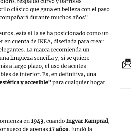
coloro, respaldo curvo y barrotes
stilo clásico que gana en belleza con el paso
 acompañará durante muchos años".
euros, esta silla se ha posicionado como un
r en cuenta de IKEA, diseñada para crear
elegantes. La marca recomienda un
a limpieza sencilla y, si se quiere
ás a largo plazo, el uso de aceites
les de interior. Es, en definitiva, una
estética y accesible"
para cualquier hogar.
comienza en
1943
, cuando
Ingvar Kamprad
,
or sueco de apenas
17 años
, fundó la