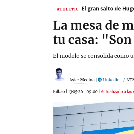
El gran salto de Hug
ATHLETIC
La mesa de ma
tu casa: "So
El modelo se consolida como un
Asier Medina
|
Linkedin
NT
Bilbao
|
13·05·26
|
09:00
|
Actualizado a las