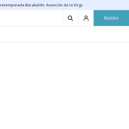
retemporada Barakaldo
Asunción de la Virgen
Casa Targaryen
Gazt
Kiosko