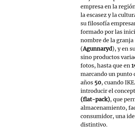
empresa en la región
la escasez y la cult
su filosofía empresa
formado por las inic
nombre de la granja 
(
Agunnaryd
), y en 
sino productos varia
fotos, hasta que en
1
marcando un punto de
años
50
, cuando IKE
introducir el concep
(flat-pack)
, que per
almacenamiento, faci
consumidor, una idea
distintivo.