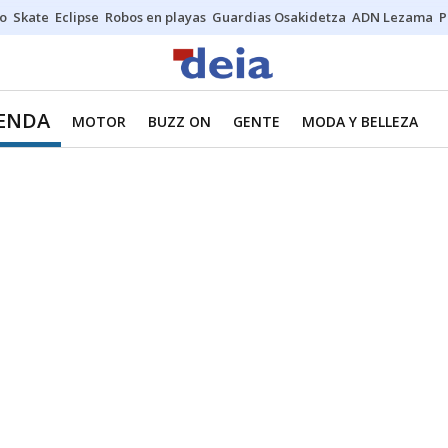
o
Skate
Eclipse
Robos en playas
Guardias Osakidetza
ADN Lezama
P
IENDA
MOTOR
BUZZ ON
GENTE
MODA Y BELLEZA