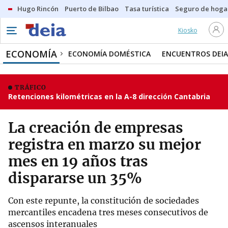
Hugo Rincón
Puerto de Bilbao
Tasa turística
Seguro de hoga
Kiosko
ECONOMÍA
ECONOMÍA DOMÉSTICA
ENCUENTROS DEIA
TRÁFICO
Retenciones kilométricas en la A-8 dirección Cantabria
La creación de empresas
registra en marzo su mejor
mes en 19 años tras
dispararse un 35%
Con este repunte, la constitución de sociedades
mercantiles encadena tres meses consecutivos de
ascensos interanuales