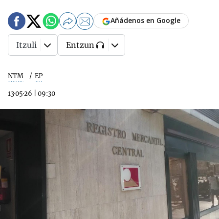
Añádenos en Google
Itzuli
Entzun
NTM
EP
13·05·26
|
09:30