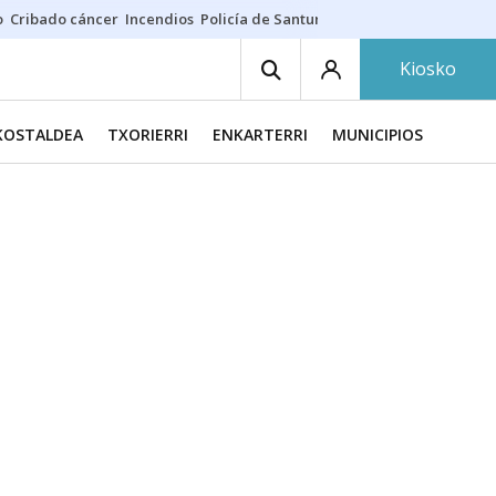
o
Cribado cáncer
Incendios
Policía de Santurtzi
Aeropuerto de Bilba
Kiosko
KOSTALDEA
TXORIERRI
ENKARTERRI
MUNICIPIOS