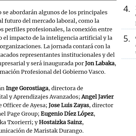
4
 se abordarán algunos de los principales
al futuro del mercado laboral, como la
s perfiles profesionales, la conexión entre
5
el impacto de la inteligencia artificial y la
s organizaciones. La jornada contará con la
tacados representantes institucionales y del
mpresarial y será inaugurada por
Jon Labaka
,
rmación Profesional del Gobierno Vasco.
án
Inge Gorostiaga
, directora de
tal y Aprendizajes Avanzados;
Angel Javier
e Officer de Ayesa;
Jose Luis Zayas
, director
ael Page Group;
Eugenio Díez López
,
ka Txorierri; y
Hostaizka Sainz
,
nicación de Maristak Durango.