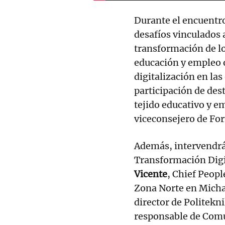
Durante el encuentro
desafíos vinculados 
transformación de lo
educación y empleo o 
digitalización en la
participación de des
tejido educativo y e
viceconsejero de Fo
Además, intervendr
Transformación Digi
Vicente
, Chief Peopl
Zona Norte en Mich
director de Politekni
responsable de Comu