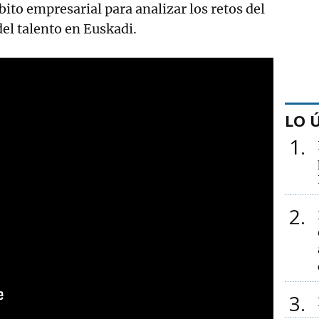
ito empresarial para analizar los retos del
del talento en Euskadi.
LO 
1
2
3