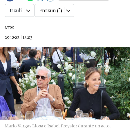
Itzuli
Entzun
NTM
29·12·22
|
14:03
Mario Vargas Llosa e Isabel Preysler durante un acto.