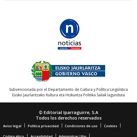
Subvencionada por el Departamento de Cultura y Política Lingüística
Eusko Jaurlaritzako Kultura eta Hizkuntza Politika Sailak lagunduta
© Editorial Iparraguirre, S.A
Todos los derechos reservados
Aviso legal
Política privacidad
Condiciones de uso
Cookies
Código ético
Accesibilidad
Administrar Utiq