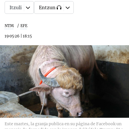
Itzuli
Entzun
NTM
EFE
19·05·26
|
18:15
Este martes, la granja publica en su página de Facebook un