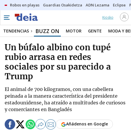
Robos en playas
Guardias Osakidetza
ADN Lezama
Eclipse
Kiosko
BUZZ ON
TENDENCIAS
MOTOR
GENTE
MODA Y BE
Un búfalo albino con tupé
rubio arrasa en redes
sociales por su parecido a
Trump
El animal de 700 kilogramos, con una cabellera
peinada a la manera característica del presidente
estadounidense, ha atraído a multitudes de curiosos
y comerciantes en Bangladés
Añádenos en Google