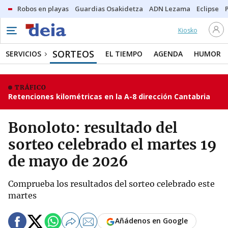
Robos en playas
Guardias Osakidetza
ADN Lezama
Eclipse
Kiosko
SORTEOS
SERVICIOS
EL TIEMPO
AGENDA
HUMOR
TRÁFICO
Retenciones kilométricas en la A-8 dirección Cantabria
Bonoloto: resultado del
sorteo celebrado el martes 19
de mayo de 2026
Comprueba los resultados del sorteo celebrado este
martes
Añádenos en Google