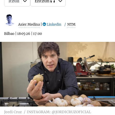
Itzuli
Entzun
Asier Medina
|
Linkedin
NTM
Bilbao
|
18·05·26
|
17:00
Jordi Cruz
INSTAGRAM: @JORDICRUZOFICIAL