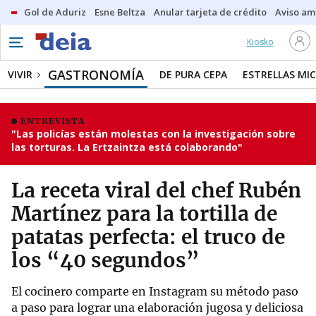
Gol de Aduriz
Esne Beltza
Anular tarjeta de crédito
Aviso am
Kiosko
GASTRONOMÍA
VIVIR
DE PURA CEPA
ESTRELLAS MIC
ENTREVISTA
"Las policías están molestas con la investigación sobre
las torturas. La Ertzaintza está colaborando"
La receta viral del chef Rubén
Martínez para la tortilla de
patatas perfecta: el truco de
los “40 segundos”
El cocinero comparte en Instagram su método paso
a paso para lograr una elaboración jugosa y deliciosa