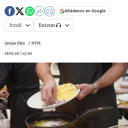
Añádenos en Google
Itzuli
Entzun
Amaia Díez
NTM
18·05·26
|
15:00