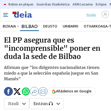
Robos en playas
Guardias Osakidetza
ADN Lezama
Eclipse
Kiosko
BILBAO
BIZKAIA
DEUSTO
URIBARRI
OTXARKOAGA-
El PP asegura que es
"incomprensible" poner en
duda la sede de Bilbao
Afirman que "los dirigentes nacionalistas tienen
miedo a que la selección española juegue en San
Mamés"
Añádenos en Google
Itzuli
Entzun