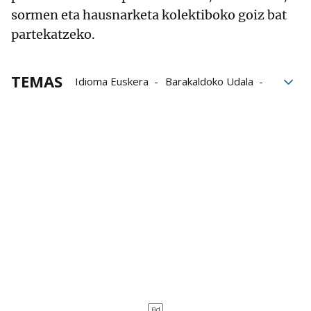
sormen eta hausnarketa kolektiboko goiz bat
partekatzeko.
TEMAS
Idioma Euskera
Barakaldoko Udala
Argazkigintza