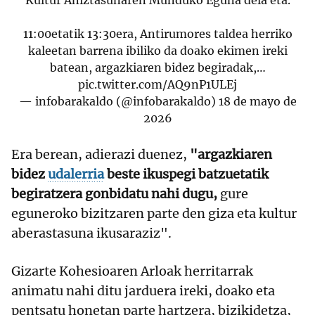
11:00etatik 13:30era, Antirumores taldea herriko
kaleetan barrena ibiliko da doako ekimen ireki
batean, argazkiaren bidez begiradak,…
pic.twitter.com/AQ9nP1ULEj
— infobarakaldo (@infobarakaldo)
18 de mayo de
2026
Era berean, adierazi duenez,
"argazkiaren
bidez
udalerria
beste ikuspegi batzuetatik
begiratzera gonbidatu nahi dugu,
gure
eguneroko bizitzaren parte den giza eta kultur
aberastasuna ikusaraziz".
Gizarte Kohesioaren Arloak herritarrak
animatu nahi ditu jarduera ireki, doako eta
pentsatu honetan parte hartzera, bizikidetza,