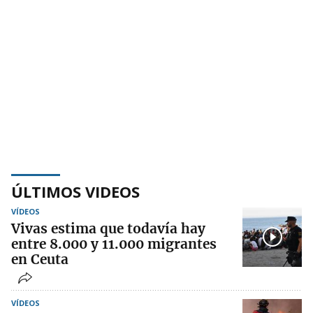
ÚLTIMOS VIDEOS
VÍDEOS
Vivas estima que todavía hay
entre 8.000 y 11.000 migrantes
en Ceuta
VÍDEOS