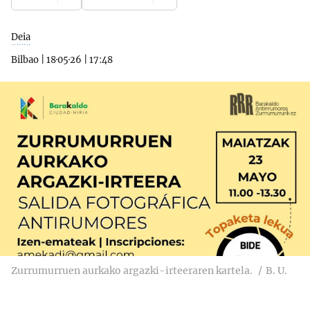
Deia
Bilbao
|
18·05·26
|
17:48
Zurrumurruen aurkako argazki-irteeraren kartela.
B. U.