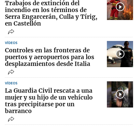
Trabajos de extinción del
incendio en los términos de
Serra Engarcerán, Culla y Tírig,
en Castellón
VÍDEOS
Controles en las fronteras de
puertos y aeropuertos para los
desplazamientos desde Italia
VÍDEOS
La Guardia Civil rescata a una
mujer y su hijo de un vehículo
tras precipitarse por un
barranco