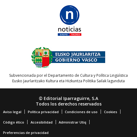
Subvencionada por el Departamento de Cultura y Política Lingüística
Eusko Jaurlaritzako Kultura eta Hizkuntza Politika Sailak lagunduta
© Editorial Iparraguirre, S.A
Todos los derechos reservados
Aviso legal
Política privacidad
Condiciones de uso
Cookies
Código ético
Accesibilidad
Administrar Utiq
Preferencias de privacidad