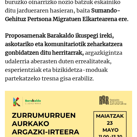
buruzko oinarrizko nozio batzuk eskainiko
ditu jardueraren hasieran, baita
Sumando-
Gehituz Pertsona Migratuen Elkartearena ere.
Proposamenak Barakaldo ikuspegi ireki,
askotariko eta komunitariotik zeharkatzera
gonbidatzen ditu herritarrak,
argazkigintza
udalerria aberasten duten errealitateak,
esperientziak eta bizikidetza-moduak
partekatzeko tresna gisa erabiliz.