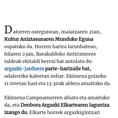
D
atorren ostegunean, maiatzaren 21an,
Kultur Aniztasunaren Munduko Eguna
ospatuko da. Horren harira larunbatean,
hilaren 23an, Barakaldoko Antirumores
taldeak ekitaldi berezi bat antolatu du:
argazki-jarduera
parte-hartzaile bat,
udalerriko kaleetan zehar. Ekimena goizeko
11:00etan hasi eta 13:30ak aldera amaituko da.
Ekimena Campoamorren abiatu eta amaituko
da, eta
Denbora Argazki Elkartearen laguntza
izango du
. Elkarte horrek argazkigintzari