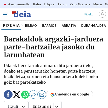
Aviso amarillo
Italia
Eclipse
Terzic
Cruz Gorbeia
Messi
G
Kiosko
BIZKAIA
BILBAO
BARRIOS
ARRATIA
DURANGALDEA
Barakaldok argazki-jarduera
parte-hartzailea jasoko du
larunbatean
Udalak herritarrak animatu ditu jarduera ireki,
doako eta pentsatutako honetan parte hartzera,
bizikidetza, sormen eta hausnarketa kolektiboko
goiz bat partekatzeko
Añádenos en Google
Itzuli
Entzun