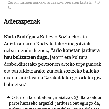
Zurrumurruen aurkako argazki-irteeraren kartela.
B.
U.
Adierazpenak
Nuria Rodríguez
Kohesio Sozialeko eta
Aniztasunaren Kudeaketako zinegotziak
nabarmendu duenez,
"arlo honetan jarduera
hau bultzatzen dugu,
jatorri eta kultura
desberdinetako pertsonen arteko topaguneak
eta partaidetzarako guneak sortzeko balioko
duena, aniztasuna Barakaldoko gotorleku gisa
balioetsiz".
📸Datorren larunbatean, maiatzak 23, Barakaldon
parte hartzeko argazki-jarduera bat egingo da,
Kultur Aniztasunaren Munduko Eguna dela eta.