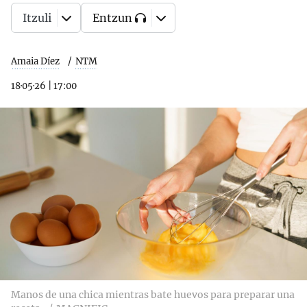
Itzuli
Entzun
Amaia Díez
NTM
18·05·26
|
17:00
Manos de una chica mientras bate huevos para preparar una