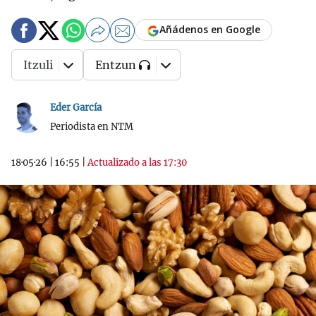
Añádenos en Google
Itzuli
Entzun
Eder García
Periodista en NTM
18·05·26
|
16:55
|
Actualizado a las 17:30