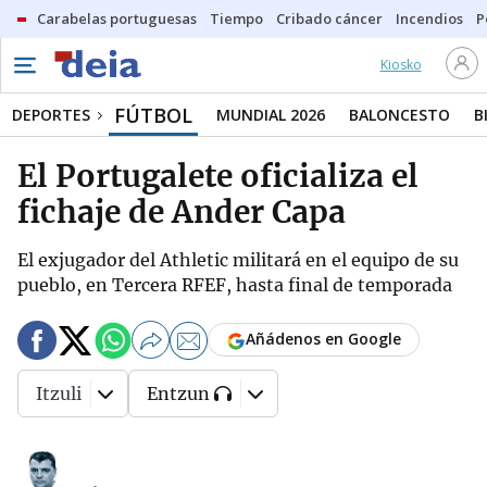
Carabelas portuguesas
Tiempo
Cribado cáncer
Incendios
P
Kiosko
FÚTBOL
DEPORTES
MUNDIAL 2026
BALONCESTO
B
El Portugalete oficializa el
fichaje de Ander Capa
El exjugador del Athletic militará en el equipo de su
pueblo, en Tercera RFEF, hasta final de temporada
Añádenos en Google
Itzuli
Entzun