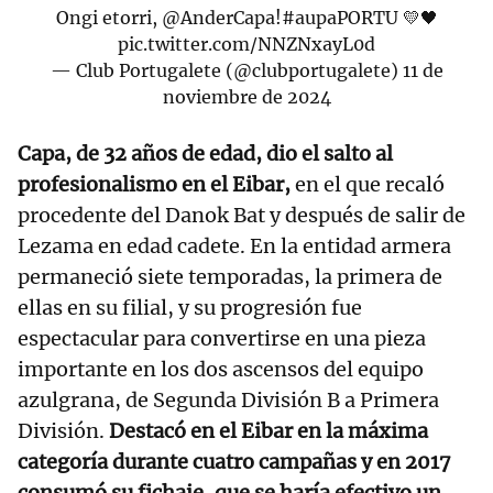
Ongi etorri,
@AnderCapa
!
#aupaPORTU
💛🖤
pic.twitter.com/NNZNxayL0d
— Club Portugalete (@clubportugalete)
11 de
noviembre de 2024
Capa, de 32 años de edad, dio el salto al
profesionalismo en el Eibar,
en el que recaló
procedente del Danok Bat y después de salir de
Lezama en edad cadete. En la entidad armera
permaneció siete temporadas, la primera de
ellas en su filial, y su progresión fue
espectacular para convertirse en una pieza
importante en los dos ascensos del equipo
azulgrana, de Segunda División B a Primera
División.
Destacó en el Eibar en la máxima
categoría durante cuatro campañas y en 2017
consumó su fichaje, que se haría efectivo un