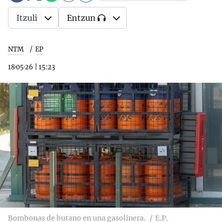
Itzuli
Entzun
NTM
EP
18·05·26
|
15:23
Bombonas de butano en una gasolinera.
E.P.