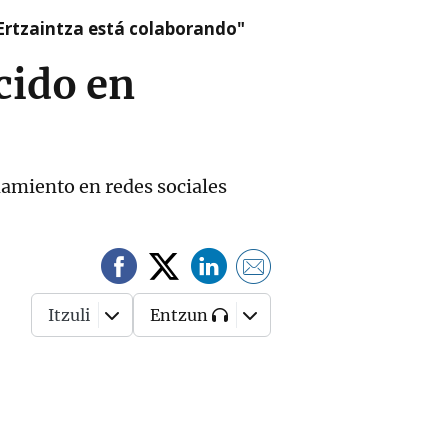
a Ertzaintza está colaborando"
cido en
mamiento en redes sociales
Itzuli
Entzun