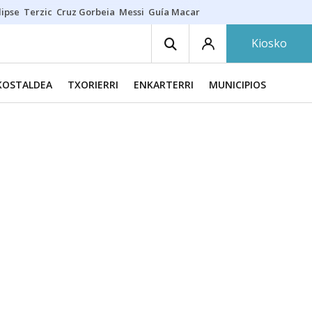
lipse
Terzic
Cruz Gorbeia
Messi
Guía Macarfi
Carabela portuguesa
Kiosko
KOSTALDEA
TXORIERRI
ENKARTERRI
MUNICIPIOS