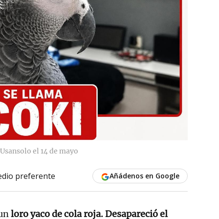
 Usansolo el 14 de mayo
dio preferente
Añádenos en Google
 un
loro yaco de cola roja.
Desapareció el