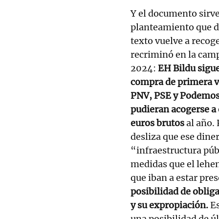
Y el documento sirve 
planteamiento que d
texto vuelve a recog
recriminó en la cam
2024:
EH Bildu sigue
compra de primera vi
PNV, PSE y Podemos e
pudieran acogerse a 
euros brutos
al año.
desliza que ese dine
“infraestructura pú
medidas que el lehen
que iban a estar pres
posibilidad de obliga
y su expropiación.
Es
una posibilidad de ú