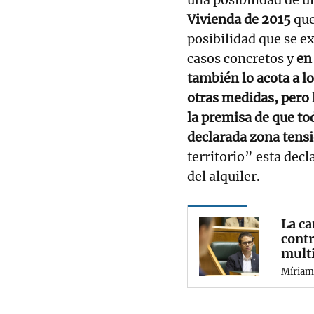
Vivienda de 2015
que
posibilidad que se e
casos concretos y
en
también lo acota a l
otras medidas, pero 
la premisa de que t
declarada zona tens
territorio” esta decl
del alquiler.
La ca
contr
multi
Míriam