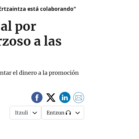
a Ertzaintza está colaborando"
al por
rzoso a las
entar el dinero a la promoción
Itzuli
Entzun