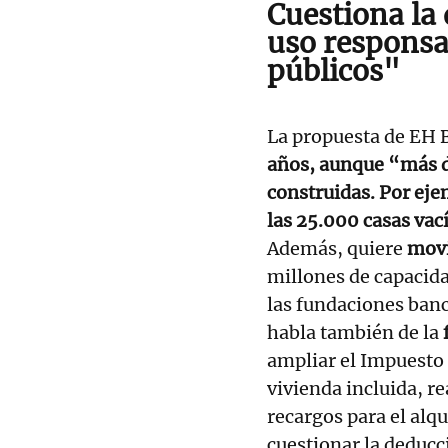
Cuestiona la 
uso responsa
públicos"
La propuesta de EH B
años, aunque “más de
construidas. Por eje
las 25.000 casas vací
Además, quiere
movi
millones de capacid
las fundaciones banc
habla también de la
ampliar el Impuesto 
vivienda incluida, r
recargos para el alqu
cuestionar la deduc