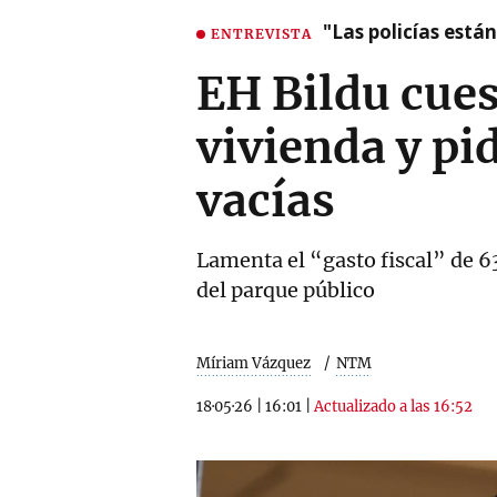
"Las policías está
ENTREVISTA
EH Bildu cues
vivienda y pid
vacías
Lamenta el “gasto fiscal” de 63
del parque público
Míriam Vázquez
NTM
18·05·26
|
16:01
|
Actualizado a las 16:52