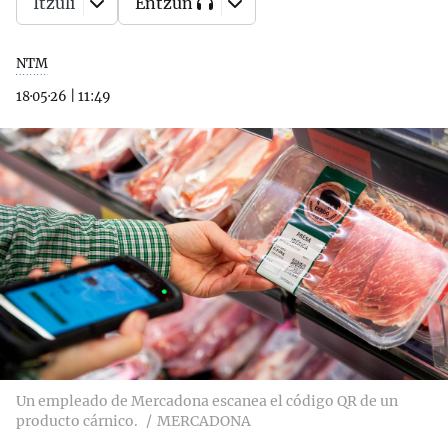
Itzuli
Entzun
NTM
18·05·26
|
11:49
Un empleado de Mercadona escanea el código QR de un
producto cárnico.
MERCADONA