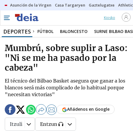
Asunción de la Virgen
Casa Targaryen
Gaztelugatxe
Athletic
Kiosko
DEPORTES
FÚTBOL
BALONCESTO
SURNE BILBAO BA
Mumbrú, sobre suplir a Laso:
"Ni se me ha pasado por la
cabeza"
El técnico del Bilbao Basket asegura que ganar a los
blancos será más complicado de lo habitual porque
"necesitan victorias"
Añádenos en Google
Itzuli
Entzun