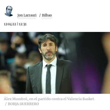
Jon Larrauri
Bilbao
12·04·22
|
12:31
Álex Mumbrú, en el partido contra el Valencia Basket.
BORJA GUERRERO