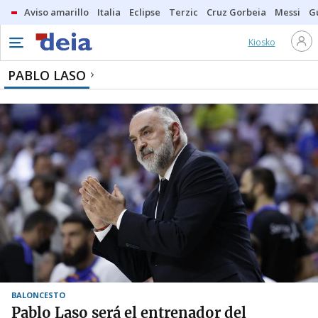
Aviso amarillo
Italia
Eclipse
Terzic
Cruz Gorbeia
Messi
G
Kiosko
PABLO LASO
BALONCESTO
Pablo Laso será el entrenador del