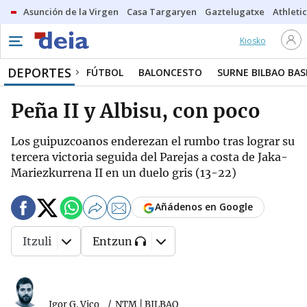
Asunción de la Virgen
Casa Targaryen
Gaztelugatxe
Athletic
Kiosko
DEPORTES
FÚTBOL
BALONCESTO
SURNE BILBAO BA
Peña II y Albisu, con poco
Los guipuzcoanos enderezan el rumbo tras lograr su
tercera victoria seguida del Parejas a costa de Jaka-
Mariezkurrena II en un duelo gris (13-22)
Añádenos en Google
Itzuli
Entzun
Igor G. Vico
NTM | BILBAO