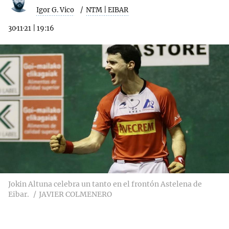
Igor G. Vico
NTM | EIBAR
30·11·21
|
19:16
Jokin Altuna celebra un tanto en el frontón Astelena de
Eibar.
JAVIER COLMENERO