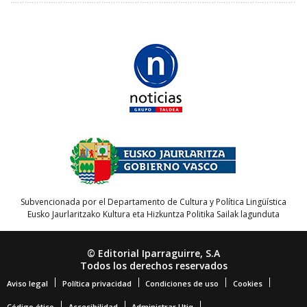
Subvencionada por el Departamento de Cultura y Política Lingüística
Eusko Jaurlaritzako Kultura eta Hizkuntza Politika Sailak lagunduta
© Editorial Iparraguirre, S.A
Todos los derechos reservados
Aviso legal
Política privacidad
Condiciones de uso
Cookies
Código ético
Accesibilidad
Administrar Utiq