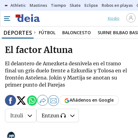
Athletic
Mastines
Tiempo
Skate
Eclipse
Robos en playas
Kiosko
DEPORTES
FÚTBOL
BALONCESTO
SURNE BILBAO BA
El factor Altuna
El delantero de Amezketa desnivela en el tramo
final un gris duelo frente a Ezkurdia y Tolosa en el
frontón Astelena. Jokin y Martija se anotan su
primer punto del Parejas
Añádenos en Google
Itzuli
Entzun