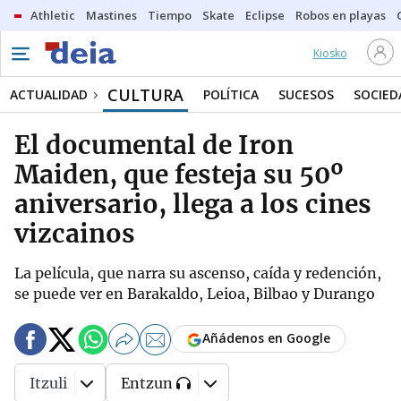
Athletic
Mastines
Tiempo
Skate
Eclipse
Robos en playas
Kiosko
CULTURA
ACTUALIDAD
POLÍTICA
SUCESOS
SOCIED
El documental de Iron
Maiden, que festeja su 50º
aniversario, llega a los cines
vizcainos
La película, que narra su ascenso, caída y redención,
se puede ver en Barakaldo, Leioa, Bilbao y Durango
Añádenos en Google
Itzuli
Entzun