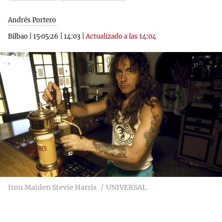
Andrés Portero
Bilbao
|
15·05·26
|
14:03
|
Actualizado a las 14:04
Iron Maiden Stevie Harris
UNIVERSAL