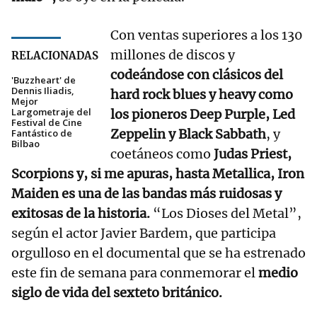
Con ventas superiores a los 130
millones de discos y
RELACIONADAS
codeándose con clásicos del
'Buzzheart' de
Dennis Iliadis,
hard rock blues y heavy como
Mejor
Largometraje del
los pioneros Deep Purple, Led
Festival de Cine
Zeppelin y Black Sabbath
, y
Fantástico de
Bilbao
coetáneos como
Judas Priest,
Scorpions y, si me apuras, hasta Metallica, Iron
Maiden es una de las bandas más ruidosas y
exitosas de la historia.
“Los Dioses del Metal”,
según el actor Javier Bardem, que participa
orgulloso en el documental que se ha estrenado
este fin de semana para conmemorar el
medio
siglo de vida del sexteto británico.