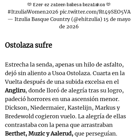
🫶 𝔼𝕫𝕖𝕣 𝕖𝕫 𝕫𝕒𝕝𝕖𝕖𝕟 𝕓𝕒𝕓𝕖𝕤𝕒 𝕓𝕖𝕫𝕒𝕝𝕒𝕜𝕠𝕒 🫶
#ItzuliaWomen2026
pic.twitter.com/Rt49SEO5VA
— Itzulia Basque Country (@ehitzulia)
15 de mayo
de 2026
Ostolaza sufre
Estrecha la senda, apenas un hilo de asfalto,
dejó sin aliento a Usoa Ostolaza. Cuarta en la
Vuelta después de una subida excelsa en el
Angliru
, donde lloró de alegría tras su logro,
padeció horrores en una ascensión menor.
Dickson, Niedermaier, Kastelijn, Markus y
Bredewold cogieron vuelo. La alegría de ellas
contrastaba con la pena que arrastraban
Berthet, Muzic y Aalerud,
que perseguían.