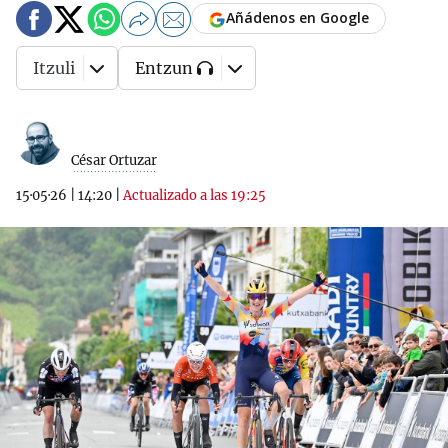
Añádenos en Google
Itzuli
Entzun
César Ortuzar
15·05·26
|
14:20
|
Actualizado a las 19:25