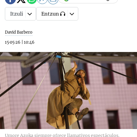
Itzuli
Entzun
David Barbero
15·05·26
|
10:46
Umore Azoka siempre ofrece llamativos espectáculos.