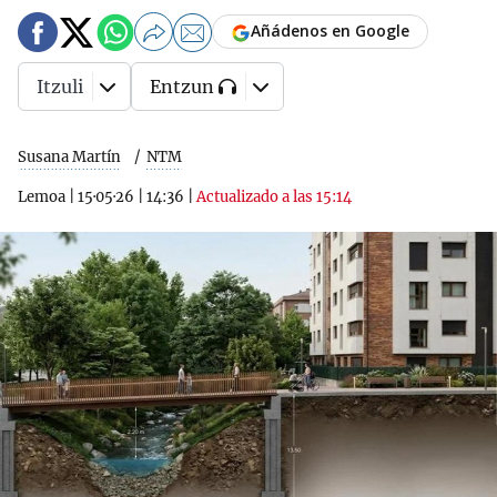
Añádenos en Google
Itzuli
Entzun
Susana Martín
NTM
Lemoa
|
15·05·26
|
14:36
|
Actualizado a las 15:14