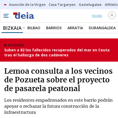
Asunción de la Virgen
Casa Targaryen
Gaztelugatxe
Athletic
Kiosko
BIZKAIA
BILBAO
BARRIOS
ARRATIA
DURANGALDEA
SUCESOS
Suben a 82 los fallecidos recuperados del mar en Ceuta
tras el hallazgo de dos cadáveres
Lemoa consulta a los vecinos
de Pozueta sobre el proyecto
de pasarela peatonal
Los residentes empadronados en este barrio podrán
apoyar o rechazar la futura construcción de la
infraestructura